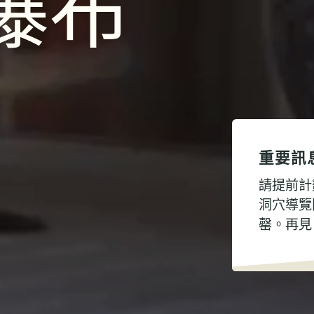
瀑布
重要訊
請提前計
洞穴導覽
罄。再見