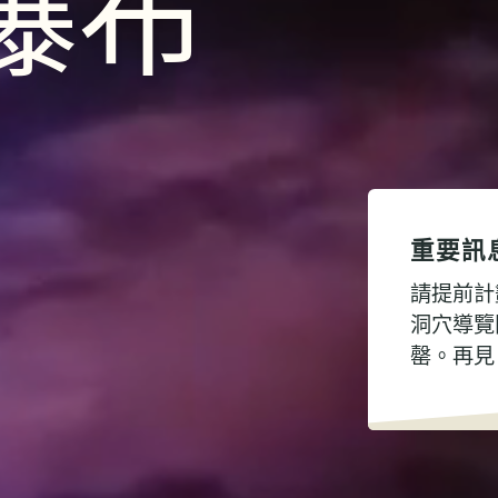
瀑布
重要訊
請提前計
洞穴導覽
罄。再見