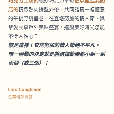
巧克力工坊的
絕妙巧克力草莓
佐以藍狐乳酪
店的
精緻熟肉拼盤外帶，共同譜寫一幅愜意
的午後野餐畫卷。在查塔努加的情人節，與
摯愛共享戶外美味盛宴，這般美好時光怎能
不令人傾心？
就是這樣！查塔努加的情人節絕不平凡。
唯一困難的決定就是將選擇範圍縮小到一到
兩個（或三個）！
Lara Caughman
企業傳訊總監