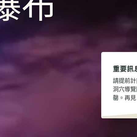
瀑布
重要訊
請提前計
洞穴導覽
罄。再見