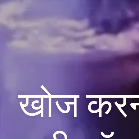
खोज
कर