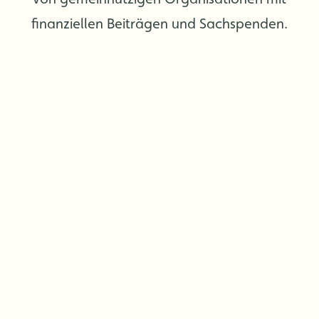
finanziellen Beiträgen und Sachspenden.
Das Abenteuer wartet!
Das Wetter von heute:
Nicht gefunden